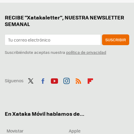
RECIBE "Xatakaletter", NUESTRA NEWSLETTER
SEMANAL
SUSCRIBIR
Suscribiéndote aceptas nuestra
política de privacidad
Síguenos
Twit
Fac
You
Inst
RSS
Flip
ter
ebo
tub
agr
boa
ok
e
am
rd
En Xataka Móvil hablamos de...
Movistar
Apple