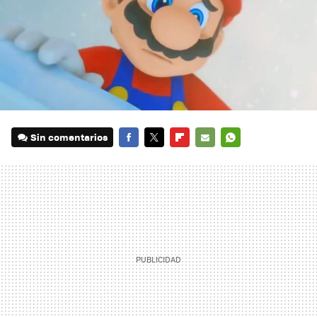
Sin comentarios
FACEBOOK
TWITTER
FLIPBOARD
E-
WHATSAPP
MAIL