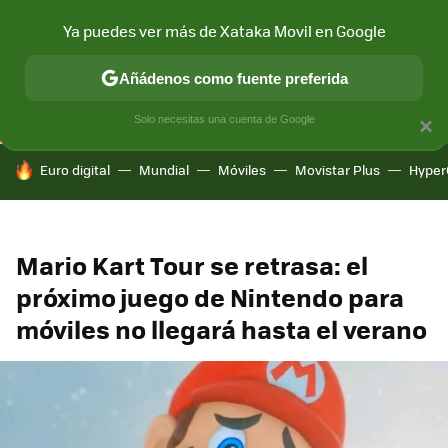
Ya puedes ver más de Xataka Movil en Google
CONECTIVIDAD
MÓVIL Y SOCIEDAD
APLICACIONES
COM
Añádenos como fuente preferida
Solo necesitas una cuenta de Google
×
HOY SE HABLA DE
Euro digital
Mundial
Móviles
Movistar Plus
Hyper
Mario Kart Tour se retrasa: el
próximo juego de Nintendo para
móviles no llegará hasta el verano