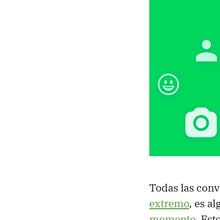
Todas las con
extremo
, es a
momento
. Est