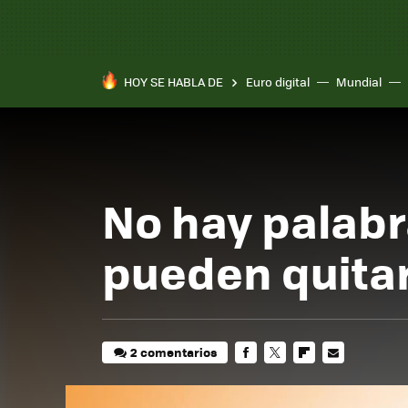
HOY SE HABLA DE
Euro digital
Mundial
No hay palabr
pueden quitar 
2 comentarios
FACEBOOK
TWITTER
FLIPBOARD
E-
MAIL