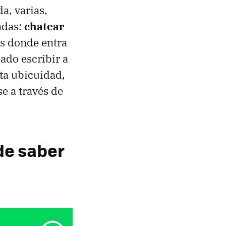
a, varias,
adas:
chatear
es donde entra
ado escribir a
sta ubicuidad,
e a través de
de saber