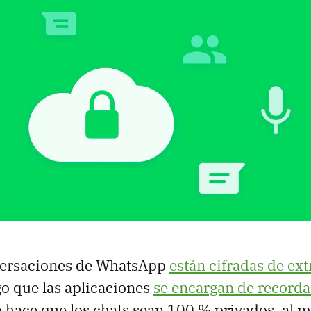
versaciones de WhatsApp
están cifradas de ex
lgo que las aplicaciones
se encargan de recorda
o hace que los chats sean 100 % privados, al 