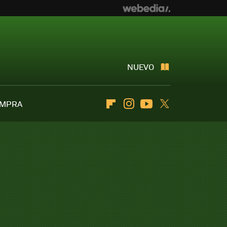
NUEVO
OMPRA
Flipboard
Instagram
Youtube
Twitter