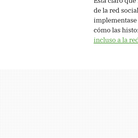
Está claro que
de la red soci
implementas
cómo las histo
incluso a la re