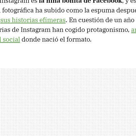
 Instagram es
la niña bonita de Facebook
, y e
al fotográfica ha subido como la espuma despu
e
sus historias efímeras
. En cuestión de un año
rias de Instagram han cogido protagonismo,
a
d social
donde nació el formato.