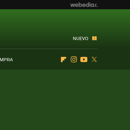
NUEVO
OMPRA
Flipboard
Instagram
Youtube
Twitter