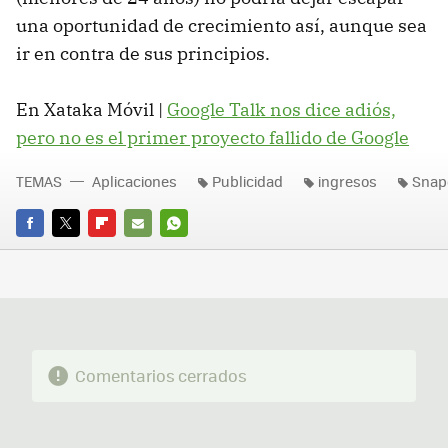
una oportunidad de crecimiento así, aunque sea
ir en contra de sus principios.
En Xataka Móvil |
Google Talk nos dice adiós,
pero no es el primer proyecto fallido de Google
TEMAS
Aplicaciones
Publicidad
ingresos
Snap
FACEBOOK
TWITTER
FLIPBOARD
E-
WHATSAPP
MAIL
Comentarios cerrados