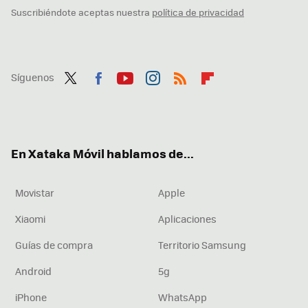
Suscribiéndote aceptas nuestra
política de privacidad
Síguenos
Twit
Fac
You
Inst
RSS
Flip
ter
ebo
tub
agr
boa
ok
e
am
rd
En Xataka Móvil hablamos de...
Movistar
Apple
Xiaomi
Aplicaciones
Guías de compra
Territorio Samsung
Android
5g
iPhone
WhatsApp