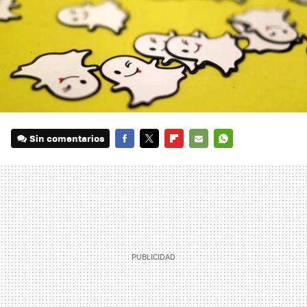
Sin comentarios
FACEBOOK
TWITTER
FLIPBOARD
E-
WHATSAPP
MAIL