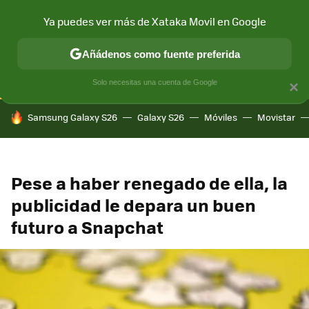
Ya puedes ver más de Xataka Movil en Google
CONECTIVIDAD
MÓVIL Y SOCIEDAD
APLICACIONES
COM
Añádenos como fuente preferida
Solo necesitas una cuenta de Google
×
HOY SE HABLA DE
Samsung Galaxy S26
Galaxy S26
Móviles
Movistar
Pese a haber renegado de ella, la
publicidad le depara un buen
futuro a Snapchat