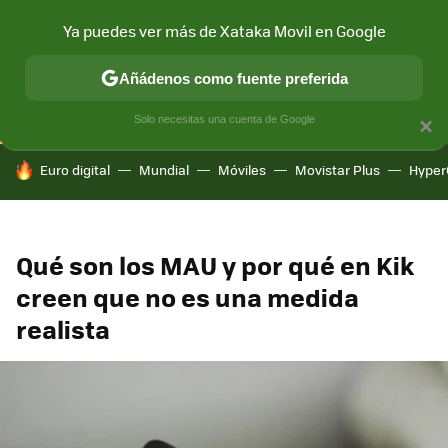
Ya puedes ver más de Xataka Movil en Google
CONECTIVIDAD
MÓVIL Y SOCIEDAD
APLICACIONES
COM
Añádenos como fuente preferida
Solo necesitas una cuenta de Google
×
HOY SE HABLA DE
Euro digital
Mundial
Móviles
Movistar Plus
Hyper
Qué son los MAU y por qué en Kik
creen que no es una medida
realista