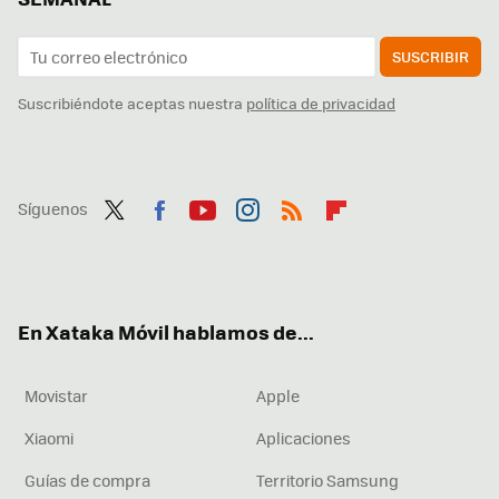
SUSCRIBIR
Suscribiéndote aceptas nuestra
política de privacidad
Síguenos
Twit
Fac
You
Inst
RSS
Flip
ter
ebo
tub
agr
boa
ok
e
am
rd
En Xataka Móvil hablamos de...
Movistar
Apple
Xiaomi
Aplicaciones
Guías de compra
Territorio Samsung