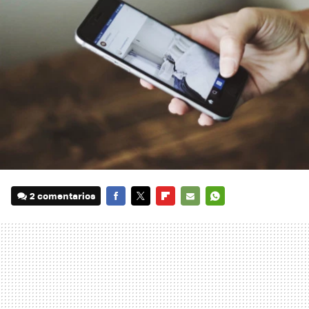
2 comentarios
FACEBOOK
TWITTER
FLIPBOARD
E-
WHATSAPP
MAIL