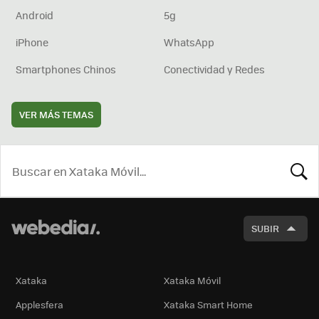
Android
5g
iPhone
WhatsApp
Smartphones Chinos
Conectividad y Redes
VER MÁS TEMAS
BUSCA
SUBIR
Xataka
Xataka Móvil
Applesfera
Xataka Smart Home