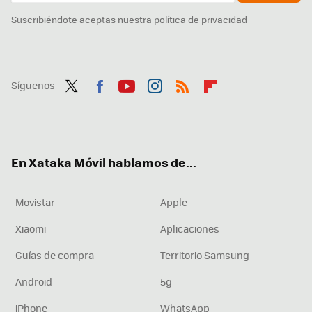
Suscribiéndote aceptas nuestra
política de privacidad
Síguenos
Twit
Fac
You
Inst
RSS
Flip
ter
ebo
tub
agr
boa
ok
e
am
rd
En Xataka Móvil hablamos de...
Movistar
Apple
Xiaomi
Aplicaciones
Guías de compra
Territorio Samsung
Android
5g
iPhone
WhatsApp