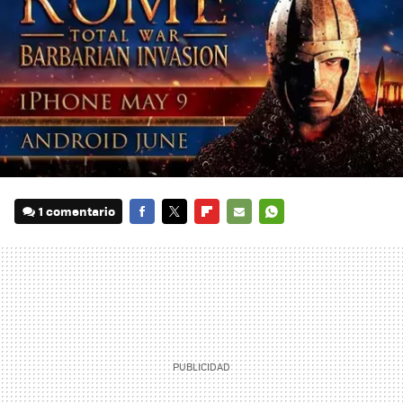
1 comentario
FACEBOOK
TWITTER
FLIPBOARD
E-
WHATSAPP
MAIL