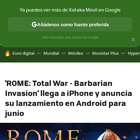
Ya puedes ver más de Xataka Movil en Google
CONECTIVIDAD
MÓVIL Y SOCIEDAD
APLICACIONES
COM
Añádenos como fuente preferida
Solo necesitas una cuenta de Google
×
HOY SE HABLA DE
Euro digital
Mundial
Móviles
Movistar Plus
Hyper
'ROME: Total War - Barbarian
Invasion' llega a iPhone y anuncia
su lanzamiento en Android para
junio