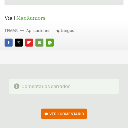
Vía |
MacRumors
TEMAS
Aplicaciones
Juegos
FACEBOOK
TWITTER
FLIPBOARD
E-
WHATSAPP
MAIL
Comentarios cerrados
VER
1 COMENTARIO