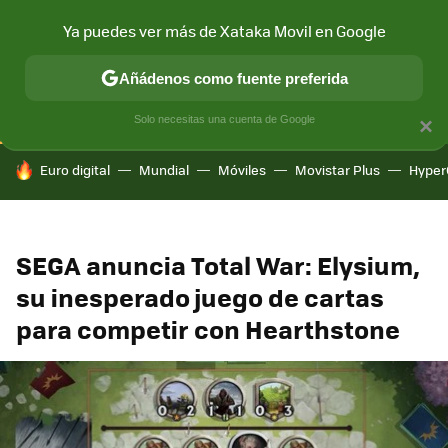
Ya puedes ver más de Xataka Movil en Google
CONECTIVIDAD
MÓVIL Y SOCIEDAD
APLICACIONES
COM
Añádenos como fuente preferida
Solo necesitas una cuenta de Google
×
HOY SE HABLA DE
Euro digital
Mundial
Móviles
Movistar Plus
Hyper
SEGA anuncia Total War: Elysium,
su inesperado juego de cartas
para competir con Hearthstone