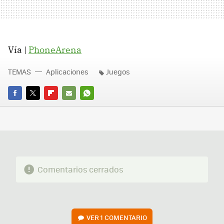
Vía |
PhoneArena
TEMAS
Aplicaciones
Juegos
FACEBOOK
TWITTER
FLIPBOARD
E-
WHATSAPP
MAIL
Comentarios cerrados
VER
1 COMENTARIO