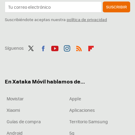
SUSCRIBIR
Suscribiéndote aceptas nuestra
política de privacidad
Síguenos
Twit
Fac
You
Inst
RSS
Flip
ter
ebo
tub
agr
boa
ok
e
am
rd
En Xataka Móvil hablamos de...
Movistar
Apple
Xiaomi
Aplicaciones
Guías de compra
Territorio Samsung
Android
5g