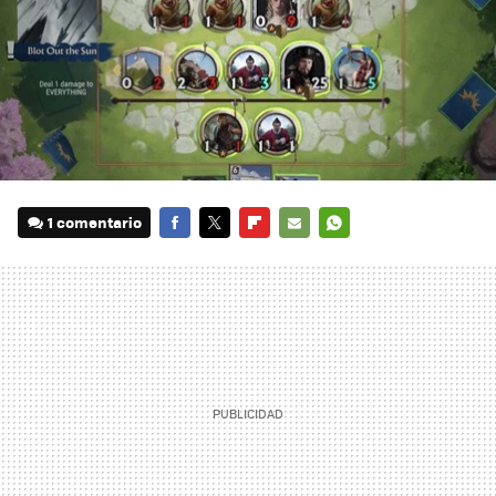
1 comentario
FACEBOOK
TWITTER
FLIPBOARD
E-
WHATSAPP
MAIL