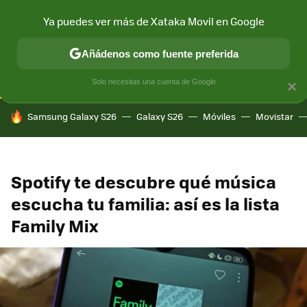
Ya puedes ver más de Xataka Movil en Google
CONECTIVIDAD
MÓVIL Y SOCIEDAD
APLICACIONES
COM
Añádenos como fuente preferida
Solo necesitas una cuenta de Google
×
HOY SE HABLA DE
Samsung Galaxy S26
Galaxy S26
Móviles
Movistar
Spotify te descubre qué música
escucha tu familia: así es la lista
Family Mix