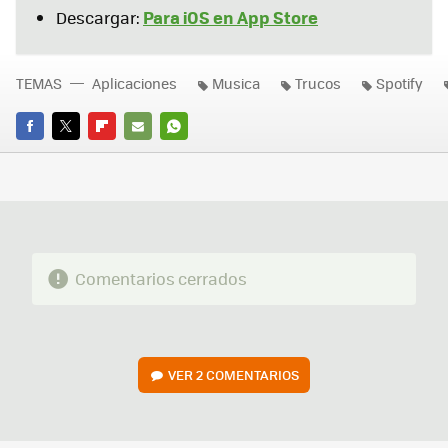
Para iOS en App Store
Descargar:
TEMAS
Aplicaciones
Musica
Trucos
Spotify
FACEBOOK
TWITTER
FLIPBOARD
E-
WHATSAPP
MAIL
Comentarios cerrados
VER
2 COMENTARIOS