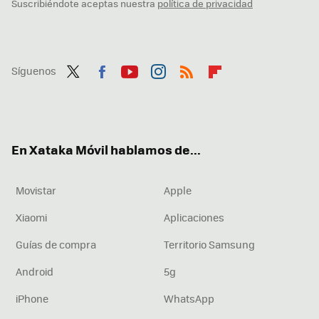
Suscribiéndote aceptas nuestra
política de privacidad
Síguenos
Twit
Fac
You
Inst
RSS
Flip
ter
ebo
tub
agr
boa
ok
e
am
rd
En Xataka Móvil hablamos de...
Movistar
Apple
Xiaomi
Aplicaciones
Guías de compra
Territorio Samsung
Android
5g
iPhone
WhatsApp