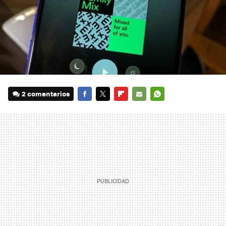
2 comentarios
FACEBOOK
TWITTER
FLIPBOARD
E-
WHATSAPP
MAIL