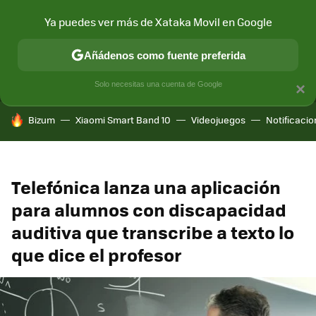
Ya puedes ver más de Xataka Movil en Google
MENÚ
NUEVO
Añádenos como fuente preferida
CONECTIVIDAD
MÓVIL Y SOCIEDAD
APLICACIONES
COM
Solo necesitas una cuenta de Google
×
HOY SE HABLA DE
Bizum
Xiaomi Smart Band 10
Videojuegos
Notificaci
Telefónica lanza una aplicación
para alumnos con discapacidad
auditiva que transcribe a texto lo
que dice el profesor