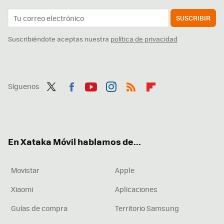
SUSCRIBIR
Suscribiéndote aceptas nuestra
política de privacidad
Síguenos
Twit
Fac
You
Inst
RSS
Flip
ter
ebo
tub
agr
boa
ok
e
am
rd
En Xataka Móvil hablamos de...
Movistar
Apple
Xiaomi
Aplicaciones
Guías de compra
Territorio Samsung