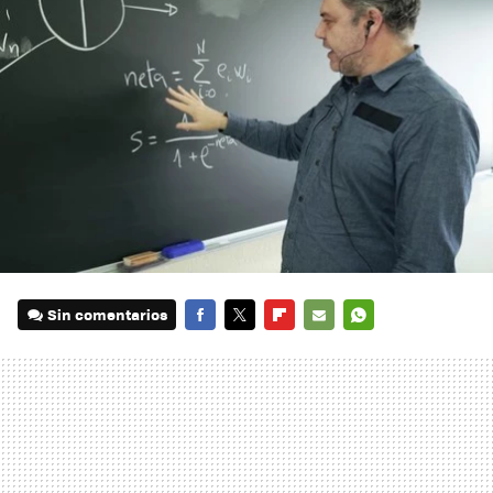
Sin comentarios
FACEBOOK
TWITTER
FLIPBOARD
E-
WHATSAPP
MAIL