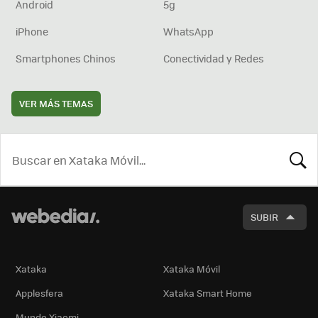
Android
5g
iPhone
WhatsApp
Smartphones Chinos
Conectividad y Redes
VER MÁS TEMAS
BUSCA
SUBIR
Xataka
Xataka Móvil
Applesfera
Xataka Smart Home
Mundo Xiaomi