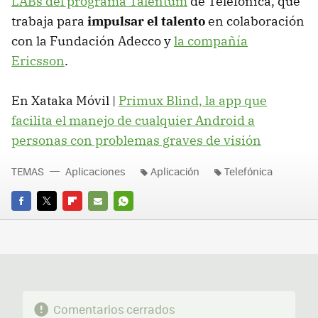
LABs del programa Talentum
de Telefónica, que
trabaja para
impulsar el talento
en colaboración
con la Fundación Adecco y
la compañía
Ericsson
.
En Xataka Móvil |
Primux Blind, la app que
facilita el manejo de cualquier Android a
personas con problemas graves de visión
TEMAS
Aplicaciones
Aplicación
Telefónica
FACEBOOK
TWITTER
FLIPBOARD
E-
WHATSAPP
MAIL
Comentarios cerrados