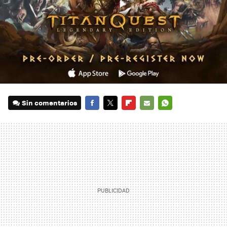
Sin comentarios
FACEBOOK
TWITTER
FLIPBOARD
E-
WHATSAPP
MAIL