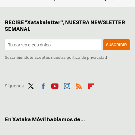
RECIBE "Xatakaletter", NUESTRA NEWSLETTER
SEMANAL
SUSCRIBIR
Suscribiéndote aceptas nuestra
política de privacidad
Síguenos
Twit
Fac
You
Inst
RSS
Flip
ter
ebo
tub
agr
boa
ok
e
am
rd
En Xataka Móvil hablamos de...