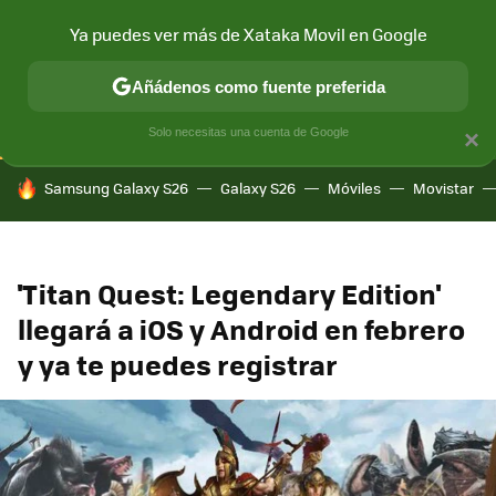
Ya puedes ver más de Xataka Movil en Google
CONECTIVIDAD
MÓVIL Y SOCIEDAD
APLICACIONES
COM
Añádenos como fuente preferida
Solo necesitas una cuenta de Google
×
HOY SE HABLA DE
Samsung Galaxy S26
Galaxy S26
Móviles
Movistar
'Titan Quest: Legendary Edition'
llegará a iOS y Android en febrero
y ya te puedes registrar