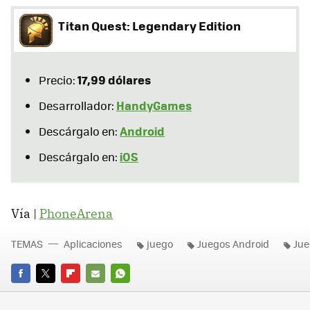
Titan Quest: Legendary Edition
17,99 dólares
Precio:
HandyGames
Desarrollador:
Android
Descárgalo en:
iOS
Descárgalo en:
Vía |
PhoneArena
TEMAS
Aplicaciones
juego
Juegos Android
Jue
FACEBOOK
TWITTER
FLIPBOARD
E-
WHATSAPP