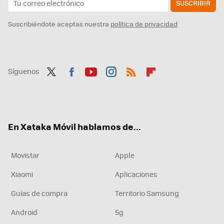
SUSCRIBIR
Suscribiéndote aceptas nuestra
política de privacidad
Síguenos
Twit
Fac
You
Inst
RSS
Flip
ter
ebo
tub
agr
boa
ok
e
am
rd
En Xataka Móvil hablamos de...
Movistar
Apple
Xiaomi
Aplicaciones
Guías de compra
Territorio Samsung
Android
5g