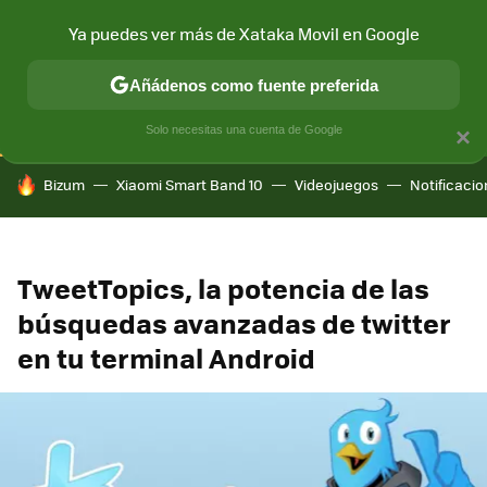
Ya puedes ver más de Xataka Movil en Google
CONECTIVIDAD
MÓVIL Y SOCIEDAD
APLICACIONES
COM
Añádenos como fuente preferida
Solo necesitas una cuenta de Google
×
HOY SE HABLA DE
Bizum
Xiaomi Smart Band 10
Videojuegos
Notificaci
TweetTopics, la potencia de las
búsquedas avanzadas de twitter
en tu terminal Android