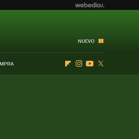
NUEVO
OMPRA
Flipboard
Instagram
Youtube
Twitter