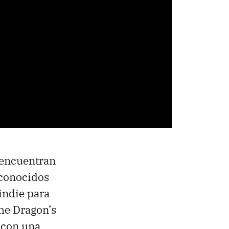
e encuentran
 conocidos
 indie para
he Dragon’s
con una