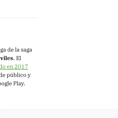
ga de la saga
óviles
. El
do en 2017
de público y
oogle Play.