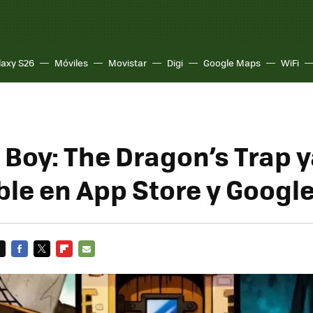
laxy S26
Móviles
Movistar
Digi
Google Maps
WiFi
Boy: The Dragon’s Trap y
ble en App Store y Google
FACEBOOK
TWITTER
FLIPBOARD
E-
MAIL