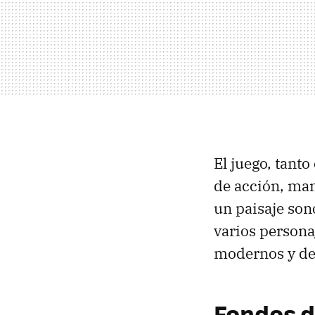
El juego, tant
de acción, man
un paisaje sono
varios persona
modernos y de
Fondos d