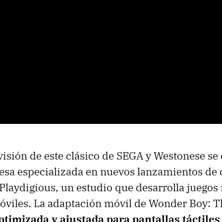
evisión de este clásico de SEGA y Westonese s
sa especializada en nuevos lanzamientos de
 Playdigious, un estudio que desarrolla juegos
óviles. La adaptación móvil de Wonder Boy: T
ptimizada y ajustada para pantallas táctiles