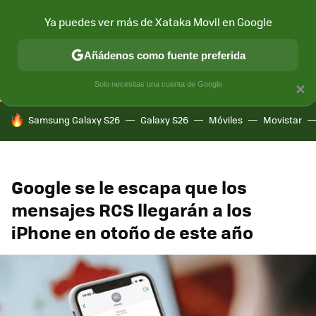
Ya puedes ver más de Xataka Movil en Google
CONECTIVIDAD
MÓVIL Y SOCIEDAD
APLICACIONES
COM
Añádenos como fuente preferida
Solo necesitas una cuenta de Google
×
HOY SE HABLA DE
Samsung Galaxy S26
Galaxy S26
Móviles
Movistar
Google se le escapa que los
mensajes RCS llegarán a los
iPhone en otoño de este año