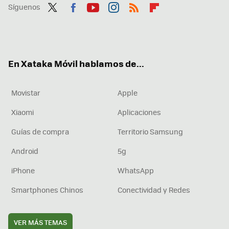
Síguenos
Twit
Fac
You
Inst
RSS
Flip
ter
ebo
tub
agr
boa
ok
e
am
rd
En Xataka Móvil hablamos de...
Movistar
Apple
Xiaomi
Aplicaciones
Guías de compra
Territorio Samsung
Android
5g
iPhone
WhatsApp
Smartphones Chinos
Conectividad y Redes
VER MÁS TEMAS