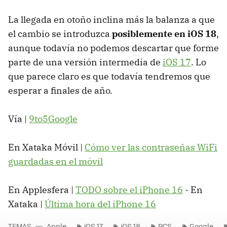
La llegada en otoño inclina más la balanza a que
el cambio se introduzca
posiblemente en iOS 18
,
aunque todavía no podemos descartar que forme
parte de una versión intermedia de
iOS 17
. Lo
que parece claro es que todavía tendremos que
esperar a finales de año.
Vía |
9to5Google
En Xataka Móvil |
Cómo ver las contraseñas WiFi
guardadas en el móvil
En Applesfera |
TODO sobre el iPhone 16
- En
Xataka |
Última hora del iPhone 16
TEMAS
Apple
iOS 17
iOS 18
RCS
Google