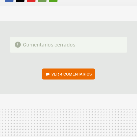
FACEBOOK
TWITTER
FLIPBOARD
E-
WHATSAPP
MAIL
Comentarios cerrados
VER
4 COMENTARIOS