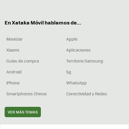
ter
ebo
tub
agr
boa
ok
e
am
rd
En Xataka Móvil hablamos de...
Movistar
Apple
Xiaomi
Aplicaciones
Guías de compra
Territorio Samsung
Android
5g
iPhone
WhatsApp
Smartphones Chinos
Conectividad y Redes
VER MÁS TEMAS