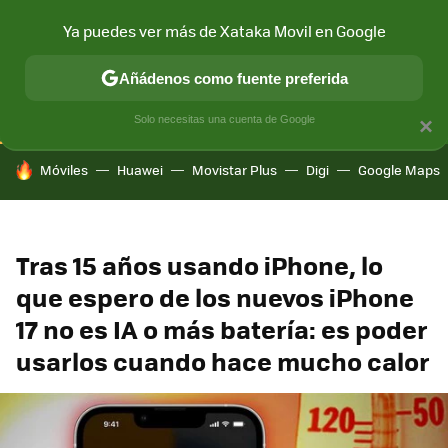
Ya puedes ver más de Xataka Movil en Google
CONECTIVIDAD
MÓVIL Y SOCIEDAD
APLICACIONES
COM
Añádenos como fuente preferida
Solo necesitas una cuenta de Google
×
HOY SE HABLA DE
Móviles
Huawei
Movistar Plus
Digi
Google Maps
Tras 15 años usando iPhone, lo
que espero de los nuevos iPhone
17 no es IA o más batería: es poder
usarlos cuando hace mucho calor