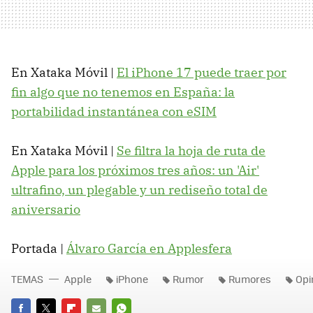
En Xataka Móvil |
El iPhone 17 puede traer por
fin algo que no tenemos en España: la
portabilidad instantánea con eSIM
En Xataka Móvil |
Se filtra la hoja de ruta de
Apple para los próximos tres años: un 'Air'
ultrafino, un plegable y un rediseño total de
aniversario
Portada |
Álvaro García en Applesfera
TEMAS
Apple
iPhone
Rumor
Rumores
Opi