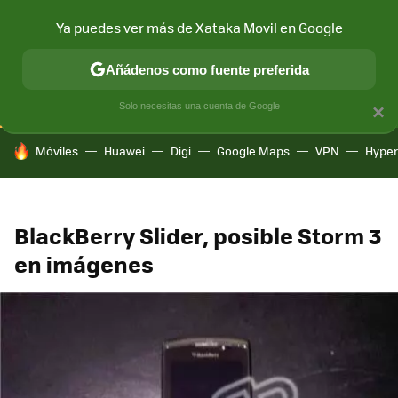
Ya puedes ver más de Xataka Movil en Google
CONECTIVIDAD
MÓVIL Y SOCIEDAD
APLICACIONES
COM
Añádenos como fuente preferida
Solo necesitas una cuenta de Google
×
HOY SE HABLA DE
Móviles
Huawei
Digi
Google Maps
VPN
Hype
BlackBerry Slider, posible Storm 3
en imágenes