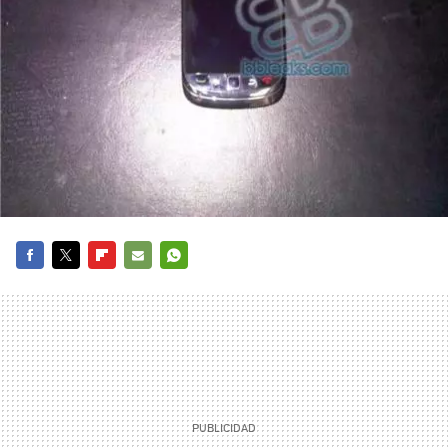
FACEBOOK
TWITTER
FLIPBOARD
E-
WHATSAPP
MAIL