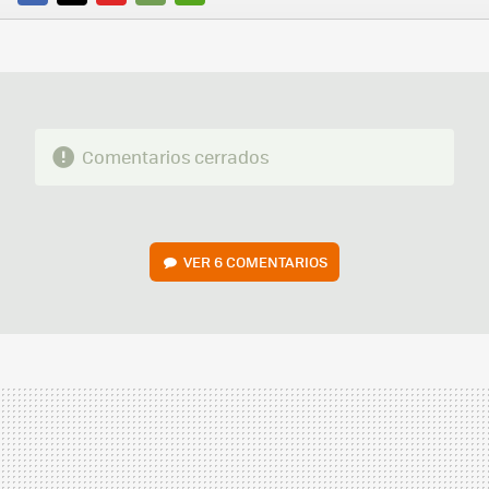
FACEBOOK
TWITTER
FLIPBOARD
E-
WHATSAPP
MAIL
Comentarios cerrados
VER
6 COMENTARIOS