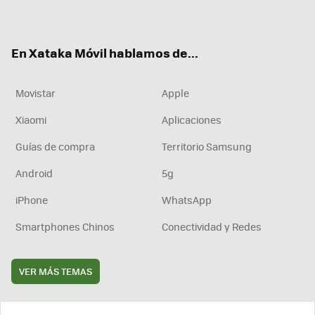
ter
ebo
tub
agr
boa
ok
e
am
rd
En Xataka Móvil hablamos de...
Movistar
Apple
Xiaomi
Aplicaciones
Guías de compra
Territorio Samsung
Android
5g
iPhone
WhatsApp
Smartphones Chinos
Conectividad y Redes
VER MÁS TEMAS