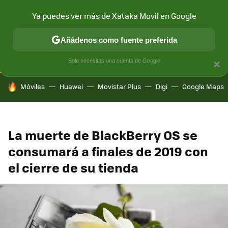
Ya puedes ver más de Xataka Movil en Google
CONECTIVIDAD
MÓVIL Y SOCIEDAD
APLICACIONES
COM
Añádenos como fuente preferida
Solo necesitas una cuenta de Google
×
HOY SE HABLA DE
Móviles
Huawei
Movistar Plus
Digi
Google Maps
La muerte de BlackBerry OS se
consumará a finales de 2019 con
el cierre de su tienda