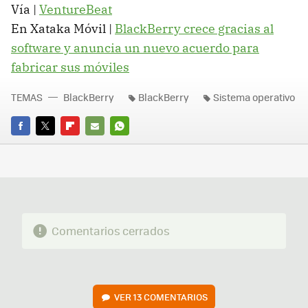
Vía |
VentureBeat
En Xataka Móvil |
BlackBerry crece gracias al
software y anuncia un nuevo acuerdo para
fabricar sus móviles
TEMAS
BlackBerry
BlackBerry
Sistema operativo
FACEBOOK
TWITTER
FLIPBOARD
E-
WHATSAPP
MAIL
Comentarios cerrados
VER
13 COMENTARIOS