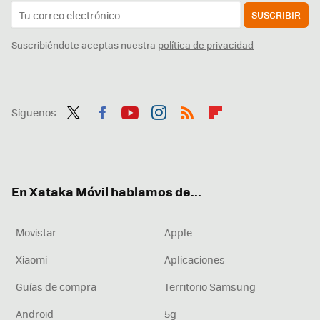
SUSCRIBIR
Suscribiéndote aceptas nuestra
política de privacidad
Síguenos
Twit
Fac
You
Inst
RSS
Flip
ter
ebo
tub
agr
boa
ok
e
am
rd
En Xataka Móvil hablamos de...
Movistar
Apple
Xiaomi
Aplicaciones
Guías de compra
Territorio Samsung
Android
5g