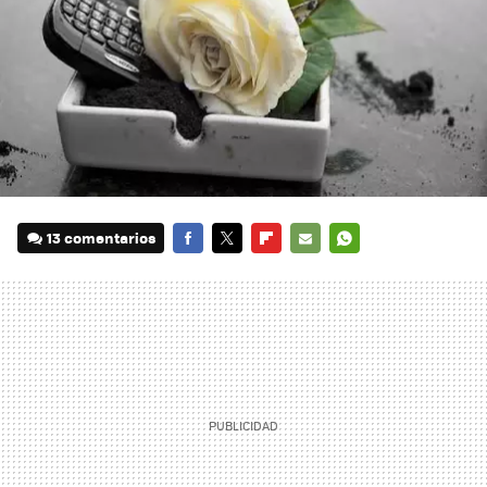
13 comentarios
FACEBOOK
TWITTER
FLIPBOARD
E-
WHATSAPP
MAIL