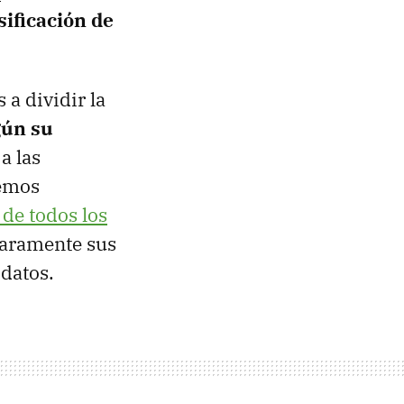
sificación de
 a dividir la
gún su
a las
hemos
 de todos los
laramente sus
 datos.