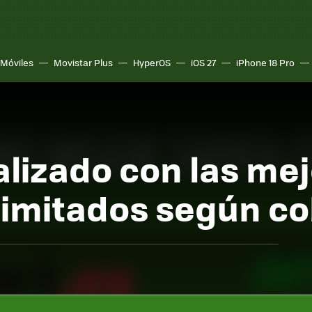
Móviles
Movistar Plus
HyperOS
iOS 27
iPhone 18 Pro
lizado con las mej
limitados según c