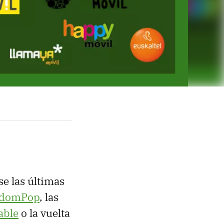
se las últimas
edomPop
, las
able
o la vuelta