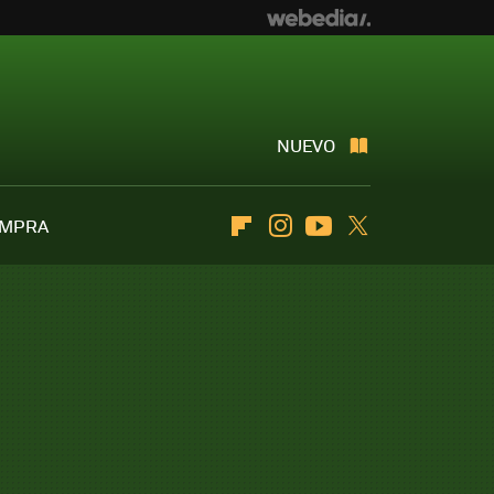
NUEVO
OMPRA
Flipboard
Instagram
Youtube
Twitter