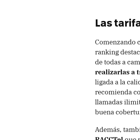
Las tarif
Comenzando con
ranking desta
de todas a cam
realizarlas a 
ligada a la cal
recomienda con
llamadas ilimi
buena cobertur
Además, tambi
RACCTel
que p