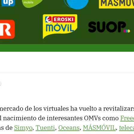
ercado de los virtuales ha vuelto a revitalizar
l nacimiento de interesantes OMVs como
Fre
as de
Simyo
,
Tuenti
,
Oceans
,
MÁSMÓVIL
,
telec