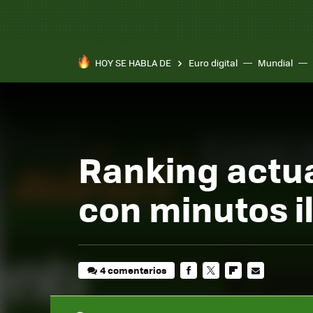
HOY SE HABLA DE
Euro digital
Mundial
Ranking actua
con minutos i
4 comentarios
FACEBOOK
TWITTER
FLIPBOARD
E-
MAIL