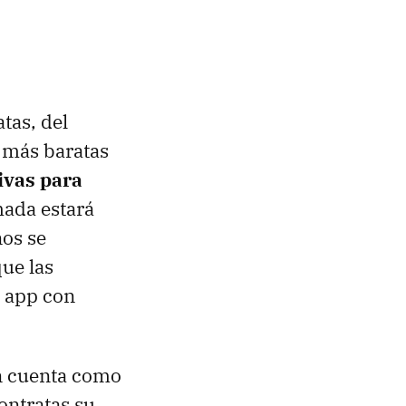
tas, del
 más baratas
ivas para
mada estará
nos se
ue las
a app con
n cuenta como
ontratas su