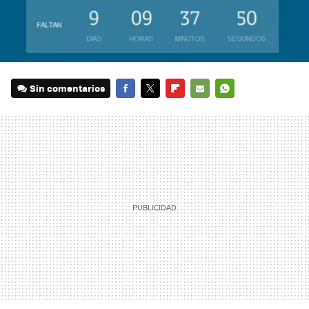
Sin comentarios
FACEBOOK
TWITTER
FLIPBOARD
E-
WHATSAPP
MAIL