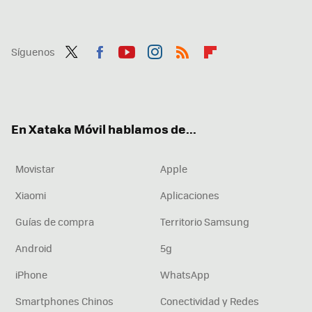
Síguenos
Twit
Fac
You
Inst
RSS
Flip
ter
ebo
tub
agr
boa
ok
e
am
rd
En Xataka Móvil hablamos de...
Movistar
Apple
Xiaomi
Aplicaciones
Guías de compra
Territorio Samsung
Android
5g
iPhone
WhatsApp
Smartphones Chinos
Conectividad y Redes