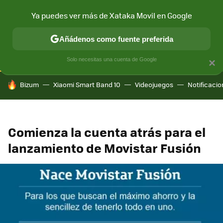
Ya puedes ver más de Xataka Movil en Google
CONECTIVIDAD
MÓVIL Y SOCIEDAD
APLICACIONES
COM
Añádenos como fuente preferida
Solo necesitas una cuenta de Google
×
HOY SE HABLA DE
Bizum
Xiaomi Smart Band 10
Videojuegos
Notificaci
Comienza la cuenta atrás para el
lanzamiento de Movistar Fusión