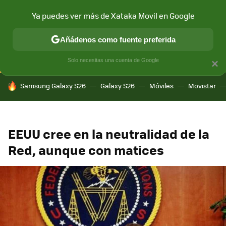
Ya puedes ver más de Xataka Movil en Google
CONECTIVIDAD
MÓVIL Y SOCIEDAD
APLICACIONES
COM
Añádenos como fuente preferida
Solo necesitas una cuenta de Google
×
HOY SE HABLA DE
Samsung Galaxy S26
Galaxy S26
Móviles
Movistar
EEUU cree en la neutralidad de la
Red, aunque con matices