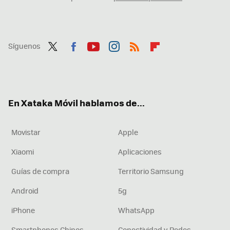
Síguenos
Twit
Fac
You
Inst
RSS
Flip
ter
ebo
tub
agr
boa
ok
e
am
rd
En Xataka Móvil hablamos de...
Movistar
Apple
Xiaomi
Aplicaciones
Guías de compra
Territorio Samsung
Android
5g
iPhone
WhatsApp
Smartphones Chinos
Conectividad y Redes