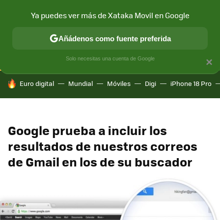
Ya puedes ver más de Xataka Movil en Google
CONECTIVIDAD
MÓVIL Y SOCIEDAD
APLICACIONES
COM
Añádenos como fuente preferida
Solo necesitas una cuenta de Google
×
HOY SE HABLA DE
Euro digital
Mundial
Móviles
Digi
iPhone 18 Pro
Google prueba a incluir los
resultados de nuestros correos
de Gmail en los de su buscador