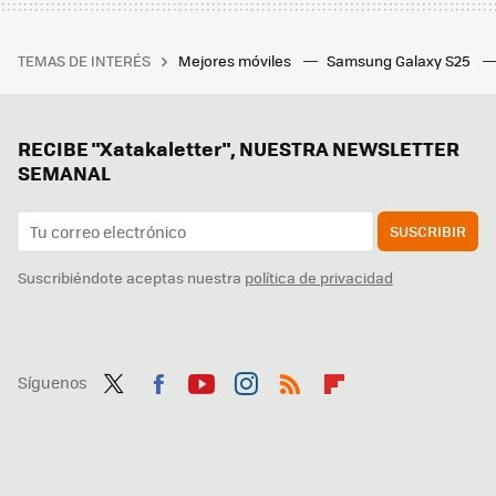
TEMAS DE INTERÉS
Mejores móviles
Samsung Galaxy S25
RECIBE "Xatakaletter", NUESTRA NEWSLETTER
SEMANAL
SUSCRIBIR
Suscribiéndote aceptas nuestra
política de privacidad
Síguenos
Twit
Fac
You
Inst
RSS
Flip
ter
ebo
tub
agr
boa
ok
e
am
rd