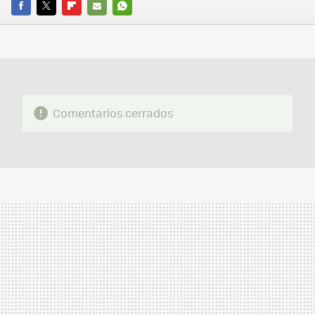
FACEBOOK
TWITTER
FLIPBOARD
E-
WHATSAPP
MAIL
Comentarios cerrados