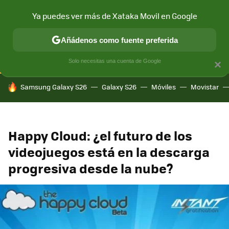
Ya puedes ver más de Xataka Movil en Google
CONECTIVIDAD
MÓVIL Y SOCIEDAD
APLICACIONES
COM
Añádenos como fuente preferida
Solo necesitas una cuenta de Google
×
HOY SE HABLA DE
Samsung Galaxy S26
Galaxy S26
Móviles
Movistar
Happy Cloud: ¿el futuro de los
videojuegos está en la descarga
progresiva desde la nube?