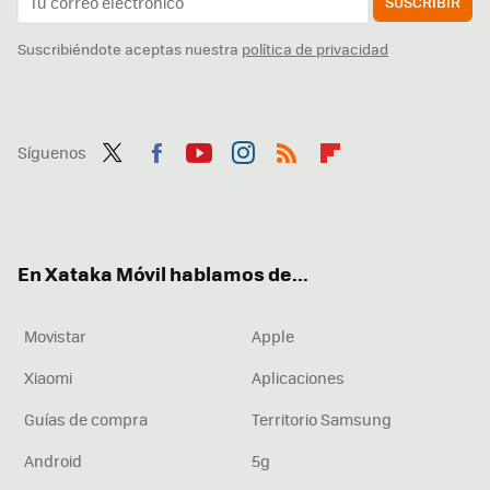
SUSCRIBIR
Suscribiéndote aceptas nuestra
política de privacidad
Síguenos
Twit
Fac
You
Inst
RSS
Flip
ter
ebo
tub
agr
boa
ok
e
am
rd
En Xataka Móvil hablamos de...
Movistar
Apple
Xiaomi
Aplicaciones
Guías de compra
Territorio Samsung
Android
5g