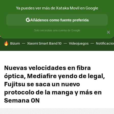
Ya puedes ver más de Xataka Movil en Google
CONECTIVIDAD
MÓVIL Y SOCIEDAD
APLICACIONES
COM
Añádenos como fuente preferida
Solo necesitas una cuenta de Google
×
HOY SE HABLA DE
Bizum
Xiaomi Smart Band 10
Videojuegos
Notificaci
Nuevas velocidades en fibra
óptica, Mediafire yendo de legal,
Fujitsu se saca un nuevo
protocolo de la manga y más en
Semana ON