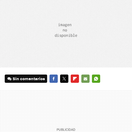
Sin comentarios
FACEBOOK
TWITTER
FLIPBOARD
E-
WHATSAPP
MAIL