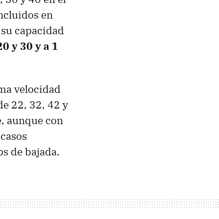
ncluidos en
r su capacidad
0 y 30 y a 1
ma velocidad
de 22, 32, 42 y
e, aunque con
 casos
ps de bajada.