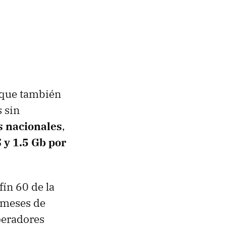
o que también
s sin
s nacionales
,
S
y 1.5 Gb por
fín 60 de la
 meses de
peradores