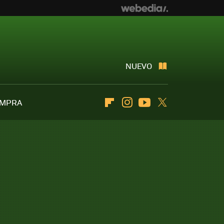
NUEVO
OMPRA
Flipboard
Instagram
Youtube
Twitter