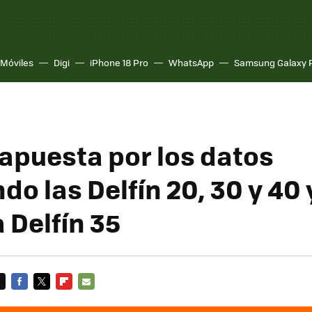
Móviles
Digi
iPhone 18 Pro
WhatsApp
Samsung Galaxy 
apuesta por los datos
o las Delfín 20, 30 y 40 
 Delfín 35
FACEBOOK
TWITTER
FLIPBOARD
E-