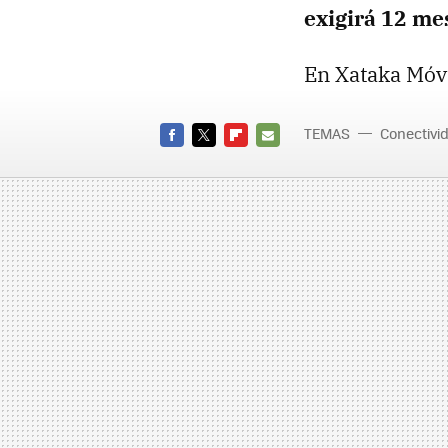
exigirá 12 m
En Xataka Móvi
TEMAS
Conectivi
FACEBOOK
TWITTER
FLIPBOARD
E-
MAIL