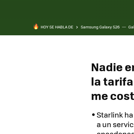
HOY SE HABLA DE
Samsung Galaxy S26
Ga
Nadie en
la tarif
me cost
Starlink ha
a un servi
encadenad