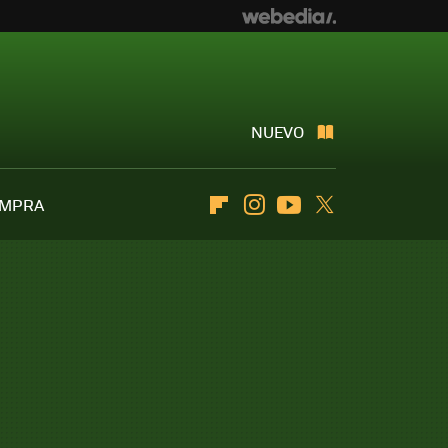
NUEVO
OMPRA
Flipboard
Instagram
Youtube
Twitter