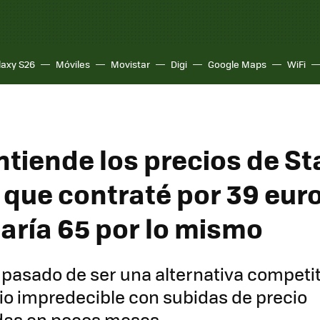
laxy S26
Móviles
Movistar
Digi
Google Maps
WiFi
tiende los precios de Sta
a que contraté por 39 eur
aría 65 por lo mismo
 pasado de ser una alternativa competiti
cio impredecible con subidas de precio
as en pocos meses