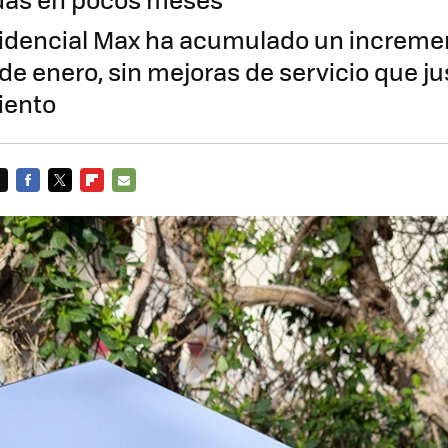
sidencial Max ha acumulado un increme
de enero, sin mejoras de servicio que ju
iento
FACEBOOK
TWITTER
FLIPBOARD
E-
MAIL