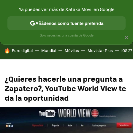
Ya puedes ver más de Xataka Movil en Google
MENÚ
NUEVO
Añádenos como fuente preferida
CONECTIVIDAD
MÓVIL Y SOCIEDAD
APLICACIONES
COM
Solo necesitas una cuenta de Google
×
HOY SE HABLA DE
Euro digital
Mundial
Móviles
Movistar Plus
iOS 27
¿Quieres hacerle una pregunta a
Zapatero?, YouTube World View te
da la oportunidad