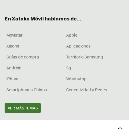
ter
ebo
tub
agr
boa
ok
e
am
rd
En Xataka Móvil hablamos de...
Movistar
Apple
Xiaomi
Aplicaciones
Guías de compra
Territorio Samsung
Android
5g
iPhone
WhatsApp
Smartphones Chinos
Conectividad y Redes
VER MÁS TEMAS