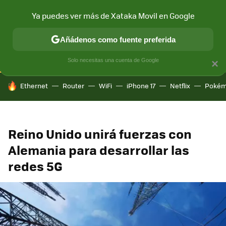
Ya puedes ver más de Xataka Movil en Google
CONECTIVIDAD
MÓVIL Y SOCIEDAD
APLICACIONES
COM
Añádenos como fuente preferida
Solo necesitas una cuenta de Google
×
HOY SE HABLA DE
Ethernet
Router
WiFi
iPhone 17
Netflix
Pokém
Reino Unido unirá fuerzas con
Alemania para desarrollar las
redes 5G