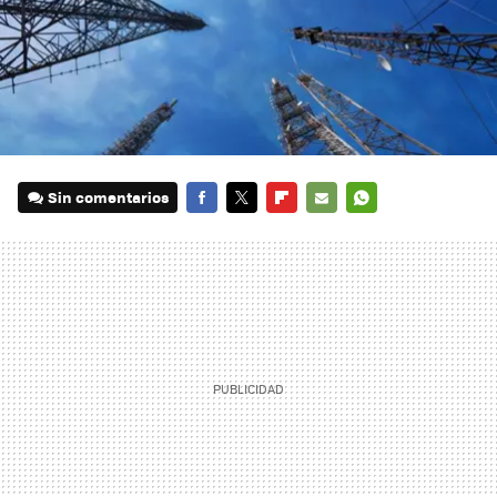
Sin comentarios
FACEBOOK
TWITTER
FLIPBOARD
E-
WHATSAPP
MAIL