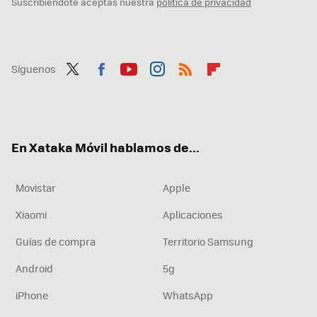
Suscribiéndote aceptas nuestra
política de privacidad
Síguenos
Twit
Fac
You
Inst
RSS
Flip
ter
ebo
tub
agr
boa
ok
e
am
rd
En Xataka Móvil hablamos de...
Movistar
Apple
Xiaomi
Aplicaciones
Guías de compra
Territorio Samsung
Android
5g
iPhone
WhatsApp