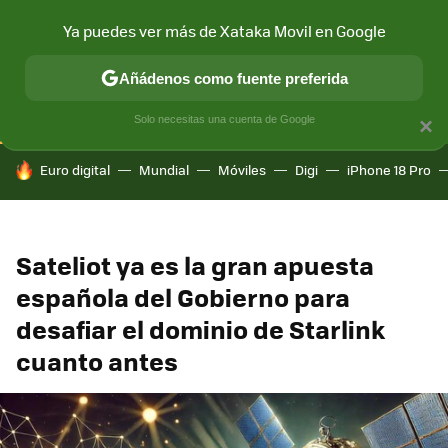
Ya puedes ver más de Xataka Movil en Google
CONECTIVIDAD
MÓVIL Y SOCIEDAD
APLICACIONES
COM
Añádenos como fuente preferida
Solo necesitas una cuenta de Google
×
HOY SE HABLA DE
Euro digital
Mundial
Móviles
Digi
iPhone 18 Pro
Sateliot ya es la gran apuesta
española del Gobierno para
desafiar el dominio de Starlink
cuanto antes