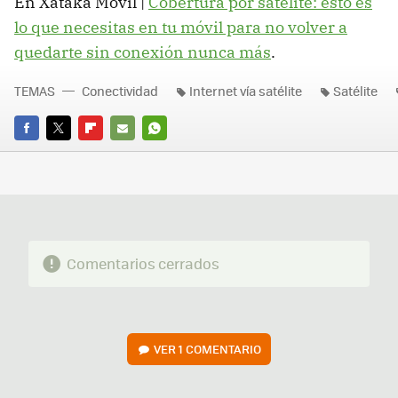
En Xataka Móvil |
Cobertura por satélite: esto es
lo que necesitas
en tu móvil para no volver a
quedarte sin conexión nunca más
.
TEMAS
Conectividad
Internet vía satélite
Satélite
FACEBOOK
TWITTER
FLIPBOARD
E-
WHATSAPP
MAIL
Comentarios cerrados
VER
1 COMENTARIO