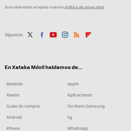
Suscribiéndote aceptas nuestra
política de privacidad
Síguenos
Twit
Fac
You
Inst
RSS
Flip
ter
ebo
tub
agr
boa
ok
e
am
rd
En Xataka Móvil hablamos de...
Movistar
Apple
Xiaomi
Aplicaciones
Guías de compra
Territorio Samsung
Android
5g
iPhone
WhatsApp