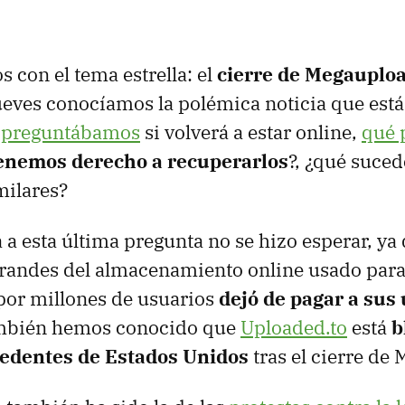
con el tema estrella: el
cierre de Megauplo
jueves conocíamos la polémica noticia que es
s
preguntábamos
si volverá a estar online,
qué 
enemos derecho a recuperarlos
?, ¿qué suced
milares?
 a esta última pregunta no se hizo esperar, ya
 grandes del almacenamiento online usado par
por millones de usuarios
dejó de pagar a sus
mbién hemos conocido que
Uploaded.to
está
b
cedentes de Estados Unidos
tras el cierre de