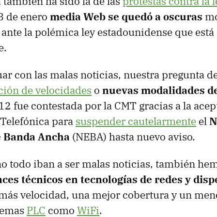
 también ha sido la de las
protestas contra la 
8 de enero
media Web se quedó a oscuras
mo
 ante la polémica ley estadounidense que está
e.
ar con las malas noticias, nuestra pregunta d
ción de velocidades
o
nuevas modalidades de
2 fue contestada por la CMT gracias a la acep
 Telefónica para
suspender cautelarmente
el
N
e Banda Ancha
(NEBA) hasta nuevo aviso.
o todo iban a ser malas noticias, también he
ces técnicos en tecnologías de redes y disp
 más velocidad, una mejor cobertura y un me
stemas
PLC
como
WiFi
.