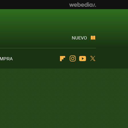
NUEVO
OMPRA
Flipboard
Instagram
Youtube
Twitter