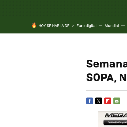
HOY SE HABLA DE
Euro digital
Mundial
Pixel 10a
Semana 
SOPA, 
FACEBOOK
TWITTER
FLIPBOARD
E-
MAIL