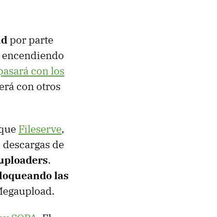
ad
por parte
tá encendiendo
pasará con los
erá con otros
 que
Fileserve
,
a descargas de
 uploaders
.
loqueando las
 Megaupload.