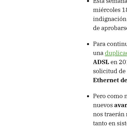
Esta semana
miércoles 1
indignación
de aprobars
Para continu
una
duplica
ADSL
en 201
solicitud de
Ethernet d
Pero como n
nuevos
avan
nos traerán
tanto en si