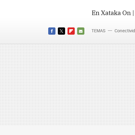
En Xataka On 
TEMAS
Conectivi
FACEBOOK
TWITTER
FLIPBOARD
E-
MAIL