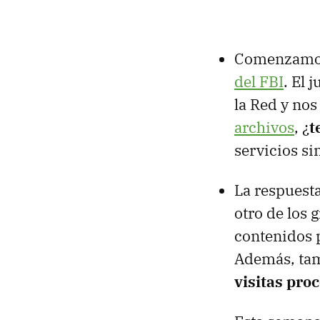
Comenzamos 
del FBI
. El 
la Red y no
archivos
, ¿
t
servicios si
La respuesta
otro de los
contenidos 
Además, ta
visitas pro