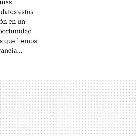
 más
 datos estos
ión en un
oportunidad
ias que hemos
ancia...