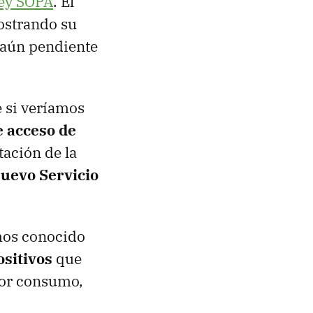
ley SOPA
. El
strando su
 aún pendiente
e si veríamos
 acceso de
tación de la
uevo Servicio
mos conocido
ositivos
que
nor consumo,