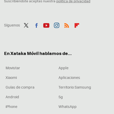
Suscribiéndote aceptas nuestra
política de privacidad
Síguenos
Twit
Fac
You
Inst
RSS
Flip
ter
ebo
tub
agr
boa
ok
e
am
rd
En Xataka Móvil hablamos de...
Movistar
Apple
Xiaomi
Aplicaciones
Guías de compra
Territorio Samsung
Android
5g
iPhone
WhatsApp