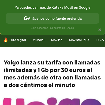
Ya puedes ver más de Xataka Movil en Google
CONECTIVIDAD
MÓVIL Y SOCIEDAD
APLICACIONES
COM
Añádenos como fuente preferida
Solo necesitas una cuenta de Google
×
HOY SE HABLA DE
Euro digital
Mundial
Móviles
Movistar Plus
iOS 27
Yoigo lanza su tarifa con llamadas
ilimitadas y 1 Gb por 30 euros al
mes además de otra con llamadas
a dos céntimos el minuto