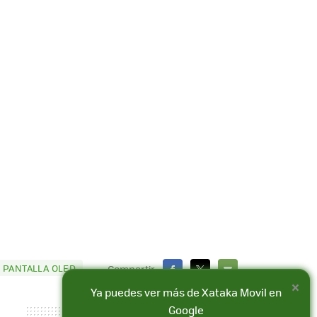
 PANTALLA OLED
Compartir
×
FACEBOOK
X
E-
Ya puedes ver más de Xataka Movil en
MAIL
Google