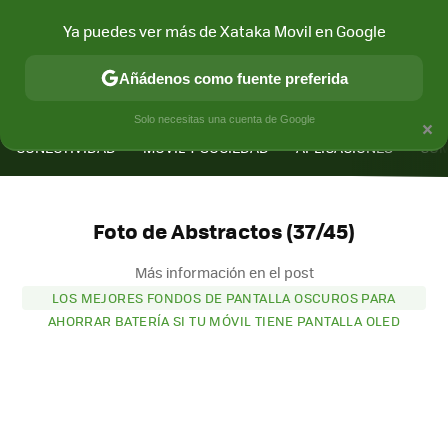
Ya puedes ver más de Xataka Movil en Google
Añádenos como fuente preferida
MENÚ
NUEVO
×
Solo necesitas una cuenta de Google
CONECTIVIDAD
MÓVIL Y SOCIEDAD
APLICACIONES
COM
Foto de Abstractos (37/45)
Más información en el post
LOS MEJORES FONDOS DE PANTALLA OSCUROS PARA
AHORRAR BATERÍA SI TU MÓVIL TIENE PANTALLA OLED