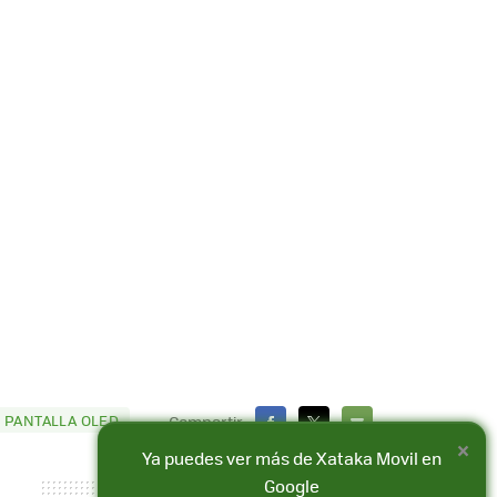
 PANTALLA OLED
Compartir
×
FACEBOOK
X
E-
Ya puedes ver más de Xataka Movil en
MAIL
Google