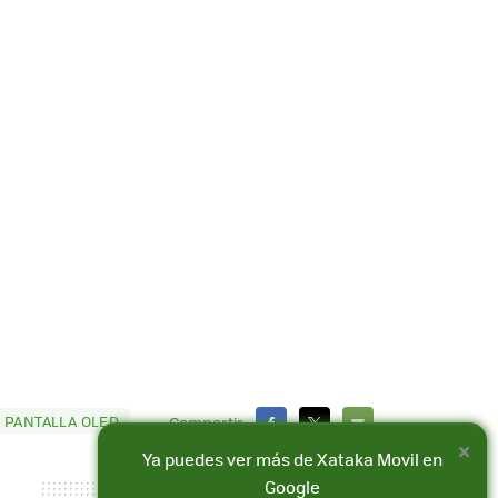
 PANTALLA OLED
Compartir
×
FACEBOOK
X
E-
Ya puedes ver más de Xataka Movil en
MAIL
Google