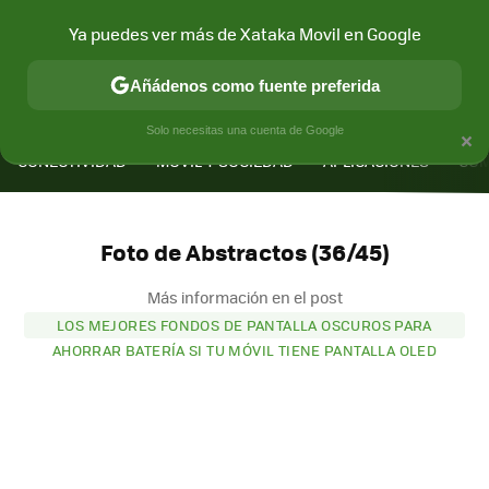
Ya puedes ver más de Xataka Movil en Google
Añádenos como fuente preferida
MENÚ
NUEVO
×
Solo necesitas una cuenta de Google
CONECTIVIDAD
MÓVIL Y SOCIEDAD
APLICACIONES
COM
Foto de Abstractos (36/45)
Más información en el post
LOS MEJORES FONDOS DE PANTALLA OSCUROS PARA
AHORRAR BATERÍA SI TU MÓVIL TIENE PANTALLA OLED