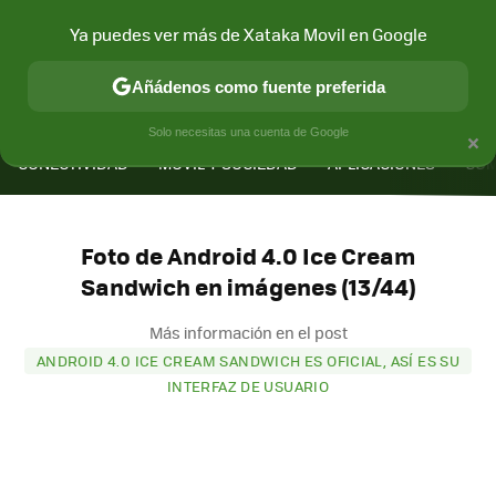
Ya puedes ver más de Xataka Movil en Google
Añádenos como fuente preferida
MENÚ
NUEVO
×
Solo necesitas una cuenta de Google
CONECTIVIDAD
MÓVIL Y SOCIEDAD
APLICACIONES
COM
Foto de Android 4.0 Ice Cream
Sandwich en imágenes (13/44)
Más información en el post
ANDROID 4.0 ICE CREAM SANDWICH ES OFICIAL, ASÍ ES SU
INTERFAZ DE USUARIO