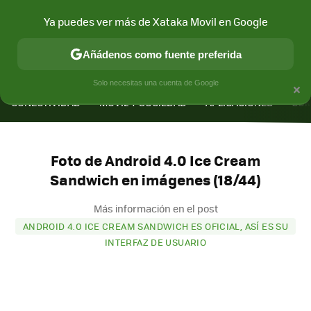
Ya puedes ver más de Xataka Movil en Google
Añádenos como fuente preferida
MENÚ
NUEVO
×
Solo necesitas una cuenta de Google
CONECTIVIDAD
MÓVIL Y SOCIEDAD
APLICACIONES
COM
Foto de Android 4.0 Ice Cream
Sandwich en imágenes (18/44)
Más información en el post
ANDROID 4.0 ICE CREAM SANDWICH ES OFICIAL, ASÍ ES SU
INTERFAZ DE USUARIO