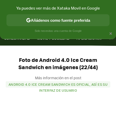
Ya puedes ver más de Xataka Movil en Google
Añádenos como fuente preferida
MENÚ
NUEVO
×
Solo necesitas una cuenta de Google
CONECTIVIDAD
MÓVIL Y SOCIEDAD
APLICACIONES
COM
Foto de Android 4.0 Ice Cream
Sandwich en imágenes (22/44)
Más información en el post
ANDROID 4.0 ICE CREAM SANDWICH ES OFICIAL, ASÍ ES SU
INTERFAZ DE USUARIO