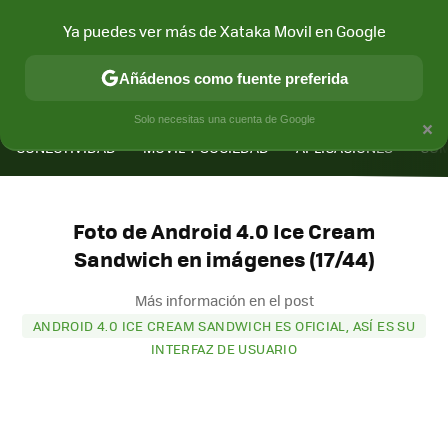
Ya puedes ver más de Xataka Movil en Google
Añádenos como fuente preferida
MENÚ
NUEVO
×
Solo necesitas una cuenta de Google
CONECTIVIDAD
MÓVIL Y SOCIEDAD
APLICACIONES
COM
Foto de Android 4.0 Ice Cream
Sandwich en imágenes (17/44)
Más información en el post
ANDROID 4.0 ICE CREAM SANDWICH ES OFICIAL, ASÍ ES SU
INTERFAZ DE USUARIO