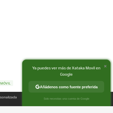
×
Ya puedes ver más de Xataka Movil en
Google
 MÓVIL
Compartir
Añádenos como fuente preferida
FACEBOOK
X
E-
rsonalizada
MAIL
×
Solo necesitas una cuenta de Google