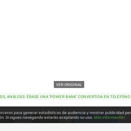
VER ORIGINAL
S, ANÁLISIS: ÉRASE UNA 'POWER BANK' CONVERTIDA EN TELÉFONO
erceros para generar estadísticas de audiencia y mostrar publicidad pe
ón. Si sigues navegando estarás aceptando su uso.
Más información