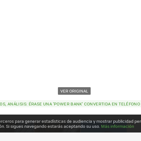
VER ORIGINAL
S, ANÁLISIS: ÉRASE UNA 'POWER BANK' CONVERTIDA EN TELÉFONO
erceros para generar estadísticas de audiencia y mostrar publicidad pe
ón. Si sigues navegando estarás aceptando su uso.
Más información