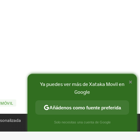
×
Ya puedes ver más de Xataka Movil en
Google
 MÓVIL
Compartir
Añádenos como fuente preferida
FACEBOOK
X
E-
rsonalizada
MAIL
×
Solo necesitas una cuenta de Google