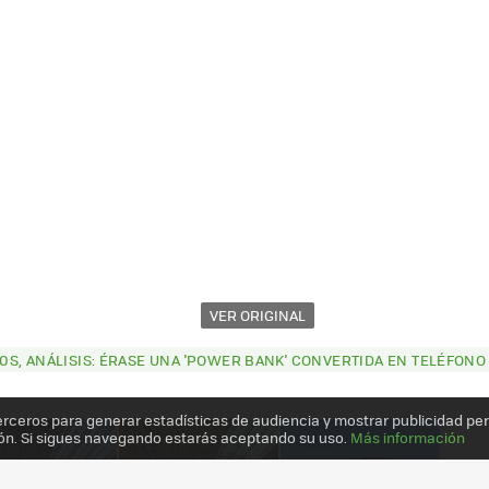
VER ORIGINAL
S, ANÁLISIS: ÉRASE UNA 'POWER BANK' CONVERTIDA EN TELÉFONO
erceros para generar estadísticas de audiencia y mostrar publicidad pe
ón. Si sigues navegando estarás aceptando su uso.
Más información