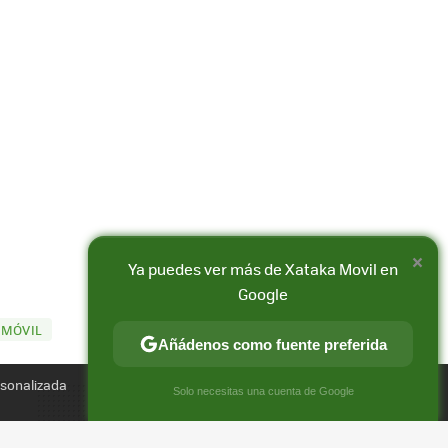
×
Ya puedes ver más de Xataka Movil en
Google
 MÓVIL
Compartir
Añádenos como fuente preferida
FACEBOOK
X
E-
rsonalizada
MAIL
×
Solo necesitas una cuenta de Google