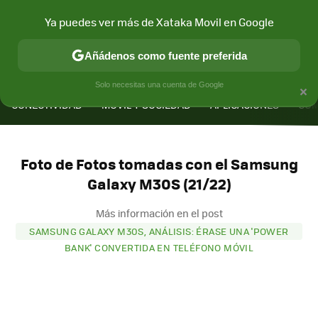
Ya puedes ver más de Xataka Movil en Google
Añádenos como fuente preferida
MENÚ
NUEVO
×
Solo necesitas una cuenta de Google
CONECTIVIDAD
MÓVIL Y SOCIEDAD
APLICACIONES
COM
Foto de Fotos tomadas con el Samsung
Galaxy M30S (21/22)
Más información en el post
SAMSUNG GALAXY M30S, ANÁLISIS: ÉRASE UNA 'POWER
BANK' CONVERTIDA EN TELÉFONO MÓVIL