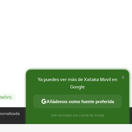
×
Ya puedes ver más de Xataka Movil en
Google
 MÓVIL
Compartir
Añádenos como fuente preferida
FACEBOOK
X
E-
rsonalizada
MAIL
×
Solo necesitas una cuenta de Google