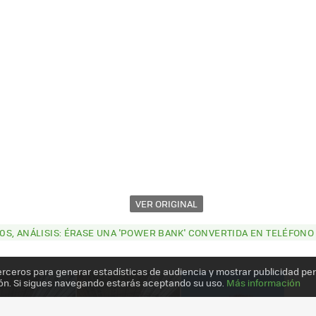
VER ORIGINAL
S, ANÁLISIS: ÉRASE UNA 'POWER BANK' CONVERTIDA EN TELÉFONO
erceros para generar estadísticas de audiencia y mostrar publicidad pe
ón. Si sigues navegando estarás aceptando su uso.
Más información