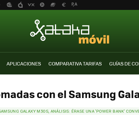
APLICACIONES
COMPARATIVA TARIFAS
GUÍAS DE C
tomadas con el Samsung Gala
SAMSUNG GALAXY M30S, ANÁLISIS: ÉRASE UNA 'POWER BANK' CONV