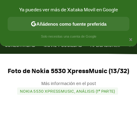
Ya puedes ver más de Xataka Movil en Google
Añádenos como fuente preferida
MENÚ
NUEVO
×
Solo necesitas una cuenta de Google
CONECTIVIDAD
MÓVIL Y SOCIEDAD
APLICACIONES
COM
Foto de Nokia 5530 XpressMusic (13/32)
Más información en el post
NOKIA 5530 XPRESSMUSIC, ANÁLISIS (1ª PARTE)