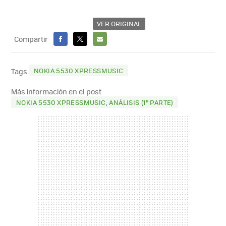
VER ORIGINAL
Compartir
FACEBOOK
X
E-
MAIL
NOKIA 5530 XPRESSMUSIC
Tags
Más información en el post
NOKIA 5530 XPRESSMUSIC, ANÁLISIS (1ª PARTE)