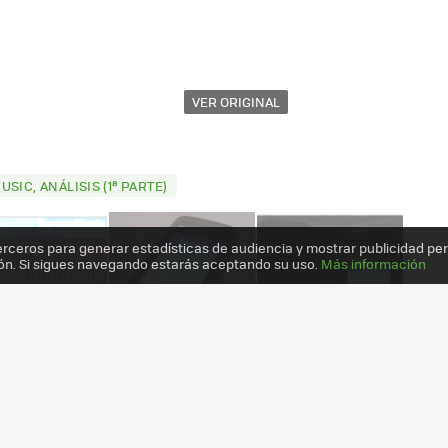
VER ORIGINAL
SIC, ANÁLISIS (1ª PARTE)
erceros para generar estadísticas de audiencia y mostrar publicidad pe
ón. Si sigues navegando estarás aceptando su uso.
Más información