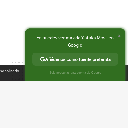
×
Ya puedes ver más de Xataka Movil en
Compartir
Google
FACEBOOK
X
E-
MAIL
Añádenos como fuente preferida
rsonalizada
×
Solo necesitas una cuenta de Google