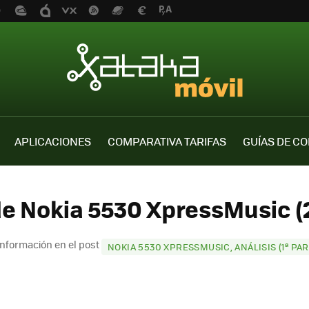
APLICACIONES
COMPARATIVA TARIFAS
GUÍAS DE C
de Nokia 5530 XpressMusic (
nformación en el post
NOKIA 5530 XPRESSMUSIC, ANÁLISIS (1ª PAR