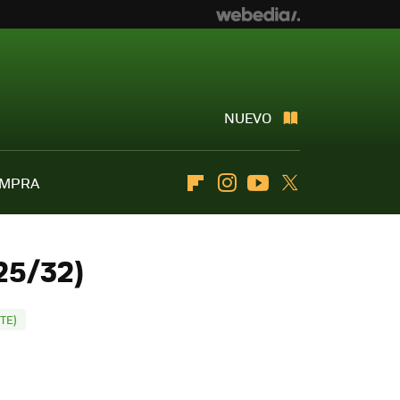
NUEVO
OMPRA
Flipboard
Instagram
Youtube
Twitter
25/32)
TE)