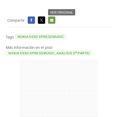
VER ORIGINAL
Compartir
FACEBOOK
X
E-
MAIL
NOKIA 5530 XPRESSMUSIC
Tags
Más información en el post
NOKIA 5530 XPRESSMUSIC, ANÁLISIS (1ª PARTE)