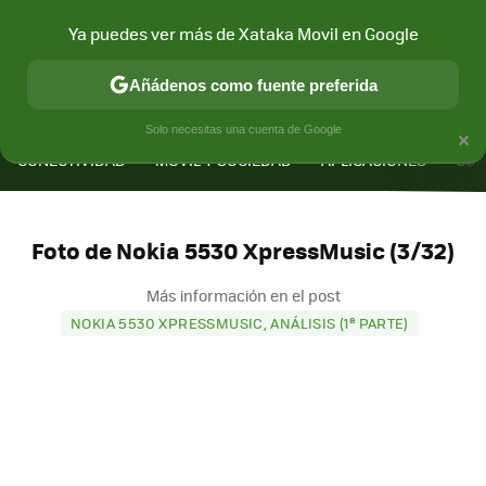
Ya puedes ver más de Xataka Movil en Google
Añádenos como fuente preferida
MENÚ
NUEVO
×
Solo necesitas una cuenta de Google
CONECTIVIDAD
MÓVIL Y SOCIEDAD
APLICACIONES
COM
Foto de Nokia 5530 XpressMusic (3/32)
Más información en el post
NOKIA 5530 XPRESSMUSIC, ANÁLISIS (1ª PARTE)