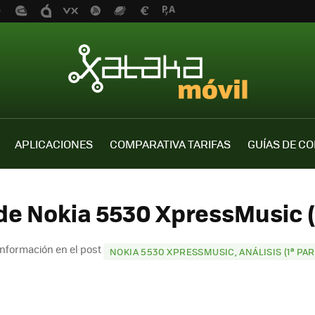
APLICACIONES
COMPARATIVA TARIFAS
GUÍAS DE C
de Nokia 5530 XpressMusic 
nformación en el post
NOKIA 5530 XPRESSMUSIC, ANÁLISIS (1ª PAR