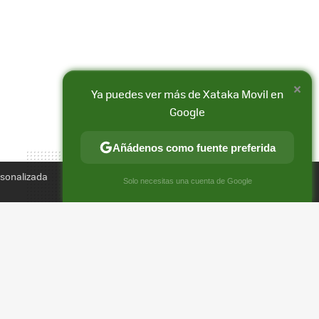
×
Ya puedes ver más de Xataka Movil en
Compartir
Google
FACEBOOK
X
E-
MAIL
Añádenos como fuente preferida
rsonalizada
×
Solo necesitas una cuenta de Google