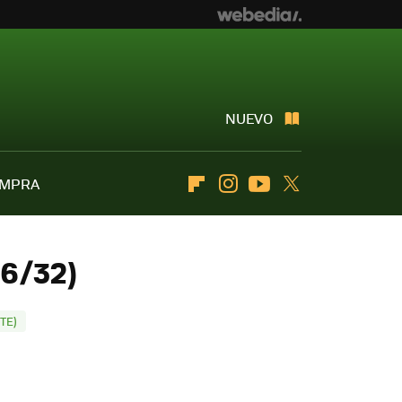
NUEVO
OMPRA
Flipboard
Instagram
Youtube
Twitter
(6/32)
TE)