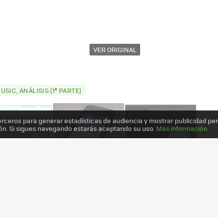
VER ORIGINAL
SIC, ANÁLISIS (1ª PARTE)
erceros para generar estadísticas de audiencia y mostrar publicidad pe
ón. Si sigues navegando estarás aceptando su uso.
Más información