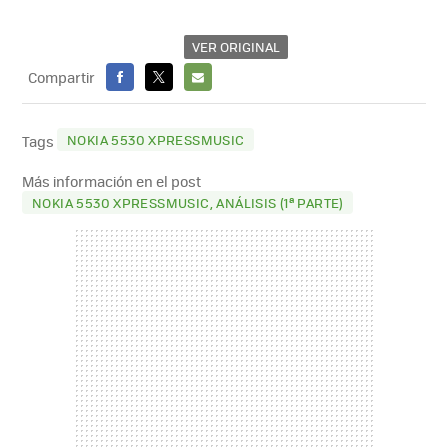
VER ORIGINAL
Compartir
FACEBOOK
X
E-
MAIL
NOKIA 5530 XPRESSMUSIC
Tags
Más información en el post
NOKIA 5530 XPRESSMUSIC, ANÁLISIS (1ª PARTE)