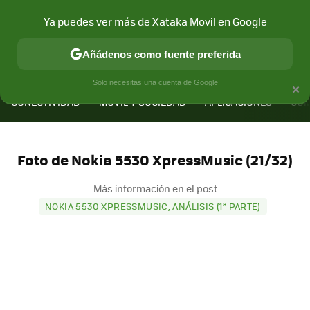
Ya puedes ver más de Xataka Movil en Google
Añádenos como fuente preferida
MENÚ
NUEVO
×
Solo necesitas una cuenta de Google
CONECTIVIDAD
MÓVIL Y SOCIEDAD
APLICACIONES
COM
Foto de Nokia 5530 XpressMusic (21/32)
Más información en el post
NOKIA 5530 XPRESSMUSIC, ANÁLISIS (1ª PARTE)