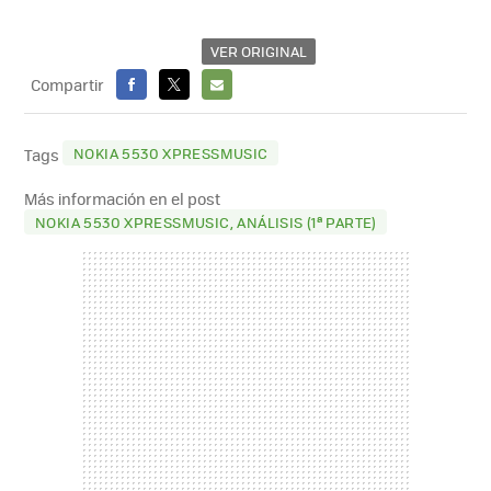
VER ORIGINAL
Compartir
FACEBOOK
X
E-
MAIL
NOKIA 5530 XPRESSMUSIC
Tags
Más información en el post
NOKIA 5530 XPRESSMUSIC, ANÁLISIS (1ª PARTE)