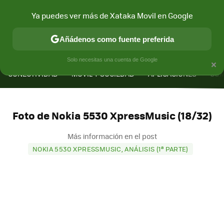
Ya puedes ver más de Xataka Movil en Google
Añádenos como fuente preferida
MENÚ
NUEVO
×
Solo necesitas una cuenta de Google
CONECTIVIDAD
MÓVIL Y SOCIEDAD
APLICACIONES
COM
Foto de Nokia 5530 XpressMusic (18/32)
Más información en el post
NOKIA 5530 XPRESSMUSIC, ANÁLISIS (1ª PARTE)