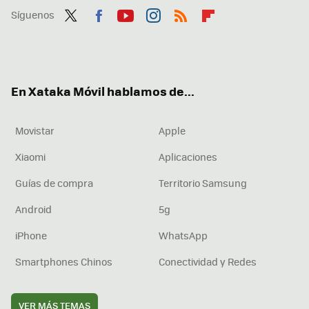
Síguenos
Twit
Fac
You
Inst
RSS
Flip
ter
ebo
tub
agr
boa
ok
e
am
rd
En Xataka Móvil hablamos de...
Movistar
Apple
Xiaomi
Aplicaciones
Guías de compra
Territorio Samsung
Android
5g
iPhone
WhatsApp
Smartphones Chinos
Conectividad y Redes
VER MÁS TEMAS