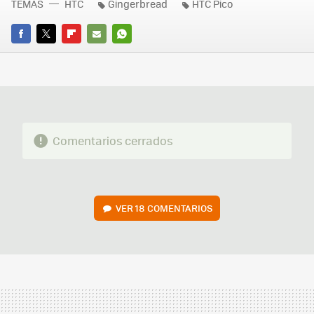
TEMAS
HTC
Gingerbread
HTC Pico
FACEBOOK
TWITTER
FLIPBOARD
E-
WHATSAPP
MAIL
Comentarios cerrados
VER
18 COMENTARIOS