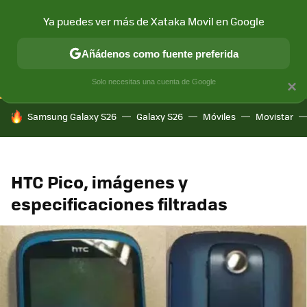
Ya puedes ver más de Xataka Movil en Google
CONECTIVIDAD
MÓVIL Y SOCIEDAD
APLICACIONES
COM
Añádenos como fuente preferida
Solo necesitas una cuenta de Google
×
HOY SE HABLA DE
Samsung Galaxy S26
Galaxy S26
Móviles
Movistar
HTC Pico, imágenes y
especificaciones filtradas